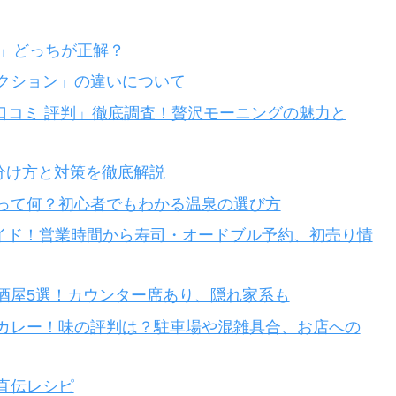
u」どっちが正解？
クション」の違いについて
 口コミ 評判」徹底調査！贅沢モーニングの魅力と
分け方と対策を徹底解説
って何？初心者でもわかる温泉の選び方
始ガイド！営業時間から寿司・オードブル予約、初売り情
酒屋5選！カウンター席あり、隠れ家系も
カレー！味の評判は？駐車場や混雑具合、お店への
直伝レシピ