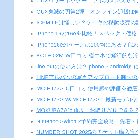
GU×ハリーポッターコラボのメンズサ
GU×鬼滅の刃第2弾！オンライン通販は
ICEMILEは怪しい？ケーキの移動販売
iPhone 16と16eを比較！スペック
iPhone16eのケースは100均にある？
KCTF-02M-W口コミ 省エネで経済的
line outの使い方は？iphone・android
LINEアルバムの写真アップロード制限
MC-PJ22G-C口コミ 使用感や評価を徹
MC-PJ23G vs MC-PJ22G：最新
MOKUBAZAは通販・お取り寄せでき
Nintendo Switch 2予約完全攻略
NUMBER SHOT 2025のチケット