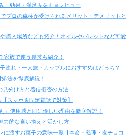
痛み・効果・満足度を正直レビュー
！自宅でプロの車検が受けられるメリット・デメリットと
と予約や購入場所なども紹介！ネイルやパレットなど可愛
べる？家族で使う裏技も紹介！
底解説！子連れ・一人旅・カップルにおすすめはどっち？
対処法を徹底解説！
話の見分け方と着信拒否の方法
法【スマホ＆固定電話で対策】
コミ 評判」使用感と肌に優しい理由を徹底解説！
魅力的な言い換えと活かし方
ンに渡すお菓子の意味一覧【本命・義理・友チョコ