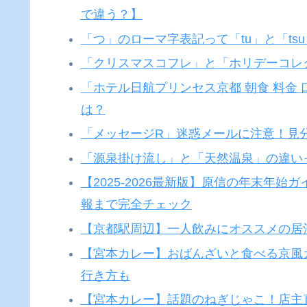
で違う？】
「つ」のローマ字表記って「tu」と「ts
「クリスマスコフレ」と「ホリデーコレ
「ホテル日航プリンセス京都 朝食 料金
は？
「メッセージR」迷惑メールに注意！見
「源泉掛け流し」と「天然温泉」の違い
【2025-2026最新版】原信の年末年
報まで完全チェック
【京都駅周辺】一人飲みにオススメの居
【宮本カレー】おばんざいと食べる京風
行き方も
【宮本カレー】話題のねぎじゃこ！店主