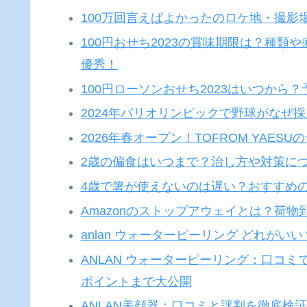
100万回言えばよかったのロケ地・撮影
100円おせち2023の賞味期限は？種類
優秀！
100円ローソンおせち2023はいつから
2024年パリオリンピックで野球がなぜ
2026年春オープン！TOFROM YAE
2歳の偏食はいつまで？治し方や対策に
4歳で箸が使えないのは遅い？おすすめ
Amazonのストップアウェイとは？荷
anlan ウォーターピーリング どれが
ANLAN ウォーターピーリング：口コ
ポイントまで大公開
ANLAN美顔器：口コミと評判を徹底検