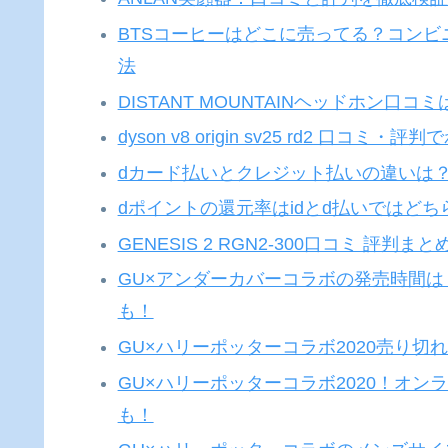
BTSコーヒーはどこに売ってる？コン
法
DISTANT MOUNTAINヘッドホン口
dyson v8 origin sv25 rd2 口コ
dカード払いとクレジット払いの違いは
dポイントの還元率はidとd払いではどち
GENESIS 2 RGN2-300口コミ 評
GU×アンダーカバーコラボの発売時間
も！
GU×ハリーポッターコラボ2020売り切
GU×ハリーポッターコラボ2020！オ
も！