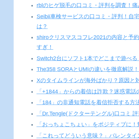
rblのヒゲ脱毛の口コミ・評判を調査！
Seibii車検サービスの口コミ・評判
は？
shiroクリスマスコフレ2021の内容
すぎ！
Switch2台にソフト1本でどこまで遊
The358 SORAとUMIの違いを徹
Xのタイムラインが海外ばかり？原因と
「+1844」からの着信は詐欺？迷惑電
「184」の非通知電話を着信拒否する方
「Dr.Tengle(ドクターテングル)口
「おっちょこちょい」をポジティブに！
「これってどういう意味？」バレンタイ