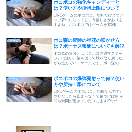
ものがあります。プレゼントなどでもら
ポコポコの強化キャンディーと
ゲーム
えたりもしますが、ポコ...
は？使い方や所持上限について
LINEゲームのポコポコ、地味だけどつい
つい夢中になってしまう楽しさがありま
すよね。ポコポコではゲームを有利に進
める為のアイテムなんかがあるんです
が、その中に強化キャンディというもの
があります。プレゼントなどでもらえた
ポコ森の冒険の星花の咲かせ方
ゲーム
りもしますが、ポコ森の...
は？ボーナス報酬についても解説
ポコ森の冒険とはポコポコの通常ステー
ジとは違い、敵を倒して城を取り戻しな
がら進んでいくゲームです。ポコ森の冒
険でも通常ステージと同じ星花を咲かす
ことができます。この記事ではポコ森の
冒険で星花を咲かす方法について解説し
ポコポコの爆弾発射って何？使い
ゲーム
ていきたいと思います。
方や所持上限について
LINEゲームのポコポコ、地味なんですが
やりだしたら止まらなくて気づけば何時
間も時間が過ぎていたりします(^^;ポコポ
コではイベントをクリアしたりなんだり
するとアイテムがプレゼントされたりす
るんですが、今回、爆弾発射アイテムを
受け取ろうとす...