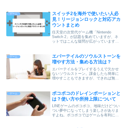
スイッチ2を海外で使いたい人必
ゲーム
見！リージョンロックと対応アカ
ウントまとめ
任天堂の次世代ゲーム機「Nintendo
Switch 2」が話題を集めていますが、ネ
ットではこんな疑問が広がっています。
「日本版スイッチ2って、海外で使えない
の？」「リージョンロックってなに？」
「言語で縛ってるだけ？」——この記事
エバーテイルのソウルストーンを
ゲーム
では、そ...
増やす方法・集める方法は？
エバーテイルをプレイするうえで欠かせ
ないソウルストーン。課金したら簡単に
増やすこともできますが、できれば無課
金でやっていきたいという人もいますよ
ね。（運営されてる方、ごめんなさ
い・・・）そこで、この記事では無課金
ポコポコのドレインポーションと
ゲーム
でソウルストーンを増やす方法...
は？使い方や所持上限について
LINEゲームのポコポコ、地味だけどつい
つい夢中になってしまう楽しさがありま
すよね。ポコポコではゲームを有利に進
める為のアイテムなんかがあるんです
が、その中にドレインポーションという