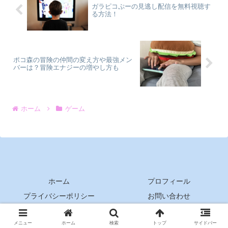
ガラピコぷーの見逃し配信を無料視聴す
る方法！
ポコ森の冒険の仲間の変え方や最強メン
バーは？冒険エナジーの増やし方も
ホーム
ゲーム
ホーム
プロフィール
プライバシーポリシー
お問い合わせ
Copyright © 2020 Miyutalk-log All Rights Reserved.
メニュー
ホーム
検索
トップ
サイドバー