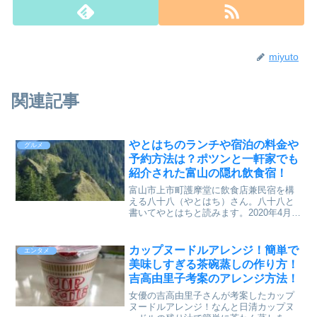
miyuto
関連記事
やとはちのランチや宿泊の料金や
グルメ
予約方法は？ポツンと一軒家でも
紹介された富山の隠れ飲食宿！
富山市上市町護摩堂に飲食店兼民宿を構
える八十八（やとはち）さん。八十八と
書いてやとはちと読みます。2020年4月に
「ポツンと一軒家」という番組で富山の
山奥にポツンと建つ飲食宿として紹介さ
れたのですが、9月13日（日）にも同番組
カップヌードルアレンジ！簡単で
エンタメ
で紹介されます...
美味しすぎる茶碗蒸しの作り方！
吉高由里子考案のアレンジ方法！
女優の吉高由里子さんが考案したカップ
ヌードルアレンジ！なんと日清カップヌ