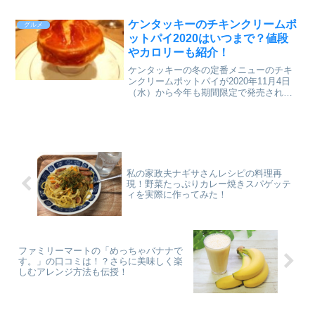
袋2022の中身についてご紹介していきた
いと思います。
ケンタッキーのチキンクリームポ
グルメ
ットパイ2020はいつまで？値段
やカロリーも紹介！
ケンタッキーの冬の定番メニューのチキ
ンクリームポットパイが2020年11月4日
（水）から今年も期間限定で発売されま
す。パイ生地をサクサク崩して食べる具
だくさんのシチューは本当に美味しい
し、体も温まります。この記事ではケン
タッキーのチキンクリ...
私の家政夫ナギサさんレシピの料理再
現！野菜たっぷりカレー焼きスパゲッテ
ィを実際に作ってみた！
ファミリーマートの「めっちゃバナナで
す。」の口コミは！？さらに美味しく楽
しむアレンジ方法も伝授！