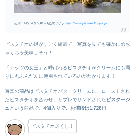
出典：PISTA＆TOKYO公式サイト
https://www.pistaandtokyo.jp/
ピスタチオの緑がすごく綺麗で、写真を見ても確かにめち
ゃくちゃ美味しそう！
「ナッツの女王」と呼ばれるピスタチオがクリームにも周
りにもふんだんに使用されているのがわかります！
写真の商品はピスタチオバタークリームに、ローストされ
たピスタチオを合わせ、サブレでサンドされた
ピスタージ
ュ
という商品で、
4個入りで、お値段は1,728円
。
ピスタチオ尽くし！