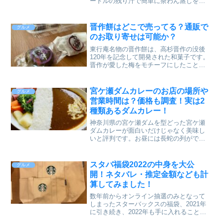
ードルの残り汁で簡単に茶わん蒸しを作
ることができるんです。２０１１年の話
なのでかなり昔の話になりますが、過去
に『めちゃ×2イケてるッ！』（フジテレ
晋作餅はどこで売ってる？通販で
グルメ
ビ系）のやべっち寿司で...
のお取り寄せは可能か？
東行庵名物の晋作餅は、高杉晋作の没後
120年を記念して開発された和菓子です。
晋作が愛した梅をモチーフにしたこと
で、地元の人々から親しまれています。
この記事では晋作餅はどこで売ってるの
か、通販でのお取り寄せはできるのかを
宮ケ瀬ダムカレーのお店の場所や
グルメ
紹介していきたいと思い...
営業時間は？価格も調査！実は2
種類あるダムカレー！
神奈川県の宮ケ瀬ダムを型どった宮ケ瀬
ダムカレーが面白いだけじゃなく美味し
いと評判です。お昼には長蛇の列ができ
ていたりするそうですよ。調べて知った
んですが、実は宮ケ瀬ダムカレーは2か所
提供するお店があったんですね。それぞ
スタバ福袋2022の中身を大公
グルメ
れのダムカレーに違った...
開！ネタバレ・推定金額なども計
算してみました！
数年前からオンライン抽選のみとなって
しまったスターバックスの福袋、2021年
に引き続き、2022年も手に入れることが
できました＾＾今回はスターバックス福