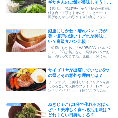
ギサさんのご飯が美味しそう！
【第４話】ヘルシーなピリ辛お夜
【第4話】では若先生から「結婚を前提に
食とおつまみ編！
付き合って頂けませんか？」との告白！
田所さんからの顎クイや仲良くブランコ
などのキュンキュンシーンがあったり、
ナギサさんも仕事を終えて帰る時にメイ
の部屋の方を見上げてる姿がせつない！
銀座にしかわ・晴れパン・乃が
グルメ
ナギサさんは恋愛感情か...
美・瀬戸の違い！どれが美味し
い？高級食パン比較！
「銀座にしかわ」「HARE/PAN（ハレパ
ン）」「乃が美」など、高級食パンのお
店、流行ってますね。現在、下関にも晴
れパンと瀬戸が順にオープンしてます
が、2020年11月26日（木）にはコスパ内
に銀座にしかわ下関店もオープンしま
サイゼリヤが出店していない5つ
グルメ
す。高級食パン...
の県とその意外な理由とは？
リーズナブルに美味しいイタリアンを楽
しめることで人気のファミリーレストラ
ン「サイゼリヤ」。全国どこでも見かけ
るイメージがありますが、実は意外なこ
とに全国すべての県には展開していませ
ん。特に高知県や九州・沖縄エリアな
ねぎじゃこは1分で作れるおばん
エンタメ
ど、現在もサイゼリヤの店舗...
ざい！美味しく食べる活用法は？
どれくらい日持ちする？