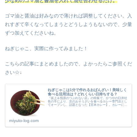
少なめのゴマ油と醤油を入れて混ぜ合わせるだけ。
ゴマ油と醤油は好みなので薄ければ調整してください。入
れすぎて辛くなってしまうとどうしようもないので、少量
ずつ加えてくださいね。
ねぎじゃこ、実際に作ってみました！
こちらの記事にまとめましたので、よかったらご参照くだ
さい☆↓
ねぎじゃこは1分で作れるおばんざい！美味しく
食べる活用法は？どれくらい日持ちする？
『坂上＆指原のつぶれない店』の特集で、かつやの臼井社
長の手により、京のおそうざいを食べるカレー専門店とし
てオープンし、話題となった【宮本カレー】。カレーにト
ッピングされて提供されているお惣菜で臼井社長も絶賛し
ていたねぎじゃこのレシピは番組で...
miyuto-log.com