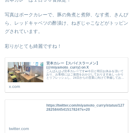
写真はポークカレーで、豚の角煮と煮卵、なす煮、きんぴ
ら、レッドキャベツの酢漬け、ねぎじゃこなどがトッピン
グされています。
彩りがとても綺麗ですね！
宮本カレー【スパイスラーメン】
(@miyamoto_curry) on X
こんばんは🌙宮本カレーです🍛今日と明日お休みを頂いて
おり、お客様にはご迷惑をおかけしております🙇しっかり
とリフレッシュし、24日からの営業に向けて準備しており
ます🌞皆さまの御来店お待ちしております🥢✨ #宮本カレ
ー #京都カレー#京都ランチ...
x.com
https://twitter.com/miyamoto_curry/status/127
2825844541517824?s=20
twitter.com