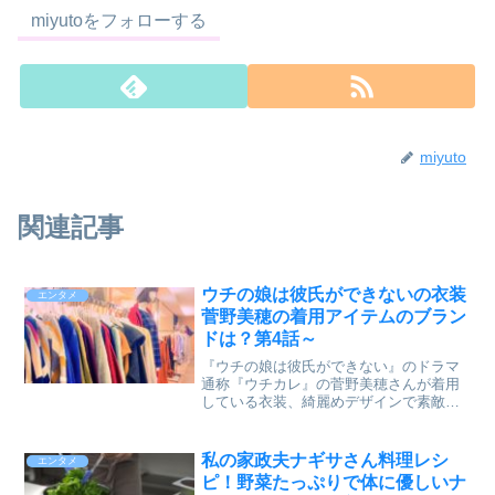
miyutoをフォローする
miyuto
関連記事
ウチの娘は彼氏ができないの衣装
エンタメ
菅野美穂の着用アイテムのブラン
ドは？第4話～
『ウチの娘は彼氏ができない』のドラマ
通称『ウチカレ』の菅野美穂さんが着用
している衣装、綺麗めデザインで素敵で
すよね。このドラマでの菅野美穂さんは
売れっ子恋愛小説家の美人シングルマザ
ー『水無瀬碧』役。思ったことがすぐに
私の家政夫ナギサさん料理レシ
エンタメ
口からポロッとこぼれてし...
ピ！野菜たっぷりで体に優しいナ