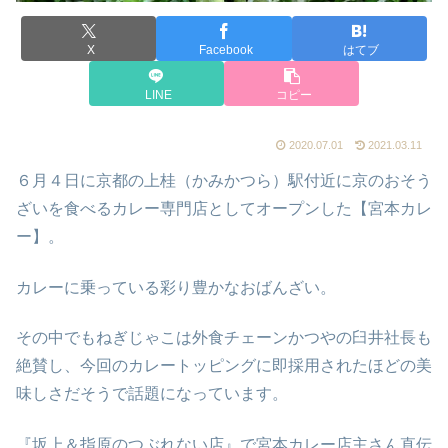
X
Facebook
はてブ
LINE
コピー
2020.07.01
2021.03.11
６月４日に京都の上桂（かみかつら）駅付近に京のおそう
ざいを食べるカレー専門店としてオープンした【宮本カレ
ー】。
カレーに乗っている彩り豊かなおばんざい。
その中でもねぎじゃこは外食チェーンかつやの臼井社長も
絶賛し、今回のカレートッピングに即採用されたほどの美
味しさだそうで話題になっています。
『坂上＆指原のつぶれない店』で宮本カレー店主さん直伝