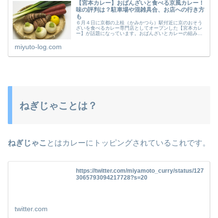
【宮本カレー】おばんざいと食べる京風カレー！
味の評判は？駐車場や混雑具合、お店への行き方
も
６月４日に京都の上桂（かみかつら）駅付近に京のおそう
ざいを食べるカレー専門店としてオープンした【宮本カレ
ー】が話題になっています。おばんざいとカレーの組み合
わせってどうなのか？【宮本カレー】の味の評判、行き
方、駐車場等についてなどについてま...
miyuto-log.com
ねぎじゃことは？
ねぎじゃこ
とはカレーにトッピングされているこれです。
https://twitter.com/miyamoto_curry/status/127
3065793094217728?s=20
twitter.com