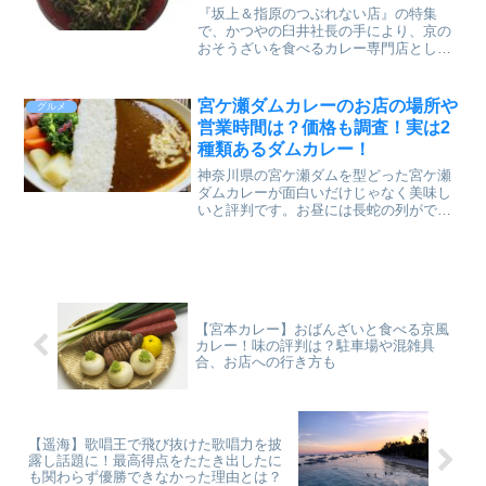
『坂上＆指原のつぶれない店』の特集
で、かつやの臼井社長の手により、京の
おそうざいを食べるカレー専門店として
オープンし、話題となった【宮本カレ
ー】。カレーにトッピングされて提供さ
れているお惣菜で臼井社長も絶賛してい
宮ケ瀬ダムカレーのお店の場所や
グルメ
たねぎじゃこのレシピは番組で...
営業時間は？価格も調査！実は2
種類あるダムカレー！
神奈川県の宮ケ瀬ダムを型どった宮ケ瀬
ダムカレーが面白いだけじゃなく美味し
いと評判です。お昼には長蛇の列ができ
ていたりするそうですよ。調べて知った
んですが、実は宮ケ瀬ダムカレーは2か所
提供するお店があったんですね。それぞ
れのダムカレーに違った...
【宮本カレー】おばんざいと食べる京風
カレー！味の評判は？駐車場や混雑具
合、お店への行き方も
【遥海】歌唱王で飛び抜けた歌唱力を披
露し話題に！最高得点をたたき出したに
も関わらず優勝できなかった理由とは？