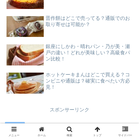
晋作餅はどこで売ってる？通販でのお
取り寄せは可能か？
銀座にしかわ・晴れパン・乃が美・瀬
戸の違い！どれが美味しい？高級食パ
ン比較！
ホットケーキまんはどこで買える？コ
ンビニや通販は？確実に食べたい方必
見！
スポンサーリンク
グルメ
メニュー
ホーム
検索
トップ
サイドバー