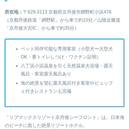
所在地：
〒629‑3113 京都府京丹後市網野町小浜476
（京都丹後鉄道「網野駅」から車で約10分／山陰近畿道
「京丹後大宮IC」から車で約35分）
ペット同伴可能な専用客室（小型犬〜大型犬
OK・要トイレしつけ・ワクチン証明）
八丁浜小浜温泉を引く天然温泉大浴場・露天
風呂・客室露天風呂あり
海の絶景を望む露天風呂付き客室やビュッフ
ェ付きレストランも完備
「リブマックスリゾート京丹後シーフロント」は、日本海
のビーチに面した絶景リゾートホテル。