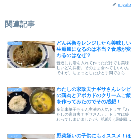
miyuto
関連記事
どん兵衛をレンジしたら美味しい
レシピ
生麺風になるのは本当？食感が変
わるのはなぜ？
普通にお湯を入れて作っただけでも美味
しいどん兵衛。そのまま食べてもいいん
ですが、ちょっとしたひと手間でさらに
美味しくできるアレンジ方があります
ね。ジョプチューンでも紹介されたそう
ですが、どん兵衛をレンジでチンするだ
わたしの家政夫ナギサさんレシピ
レシピ
けで麺が生麺風の食感に！さ...
の鶏肉とアボカドのクリームご飯
を作ってみたのでその感想！
多部未華子ちゃん主演の人気ドラマ「わ
たしの家政夫ナギサさん」。ドラマは終
わってしまいましたが、第9話（最終回）
で出てきたアボカドクリームご飯が本当
に美味しそうで気になっていたので実際
に作ってみました！この記事ではその手
野菜嫌いの子供にもオススメ！ほ
レシピ