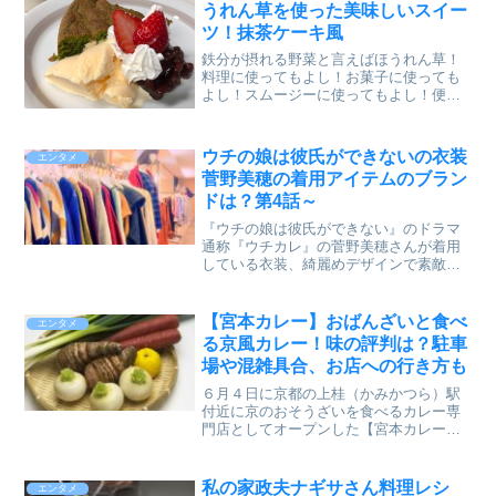
順を写真付きでご紹介し...
うれん草を使った美味しいスイー
ツ！抹茶ケーキ風
鉄分が摂れる野菜と言えばほうれん草！
料理に使ってもよし！お菓子に使っても
よし！スムージーに使ってもよし！便利
な野菜ですよね。ご近所の方にほうれん
草をたくさん頂いたので、それを使った
ほうれん草のしっとりケーキです。添加
ウチの娘は彼氏ができないの衣装
エンタメ
物不使用の安心ケーキ。ゆ...
菅野美穂の着用アイテムのブラン
ドは？第4話～
『ウチの娘は彼氏ができない』のドラマ
通称『ウチカレ』の菅野美穂さんが着用
している衣装、綺麗めデザインで素敵で
すよね。このドラマでの菅野美穂さんは
売れっ子恋愛小説家の美人シングルマザ
ー『水無瀬碧』役。思ったことがすぐに
【宮本カレー】おばんざいと食べ
エンタメ
口からポロッとこぼれてし...
る京風カレー！味の評判は？駐車
場や混雑具合、お店への行き方も
６月４日に京都の上桂（かみかつら）駅
付近に京のおそうざいを食べるカレー専
門店としてオープンした【宮本カレー】
が話題になっています。おばんざいとカ
レーの組み合わせってどうなのか？【宮
本カレー】の味の評判、行き方、駐車場
私の家政夫ナギサさん料理レシ
エンタメ