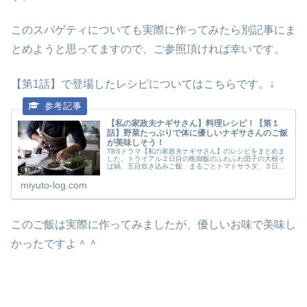
このスパゲティについても実際に作ってみたら別記事にま
とめようと思ってますので、ご参照頂ければ幸いです。
【第1話】で登場したレシピについてはこちらです。↓
【私の家政夫ナギサさん】料理レシピ！【第１
話】野菜たっぷりで体に優しいナギサさんのご飯
が美味しそう！
TBSドラマ【私の家政夫ナギサさん】のレシピをまとめま
した。トライアル２日目の晩御飯のふわふわ団子の大根そ
ば鍋、五目炊き込みご飯、まるごとトマトサラダ、３日目
の煮込みハンバーグとキャベツと粒マスタードのレシピで
す。
miyuto-log.com
このご飯は実際に作ってみましたが、優しいお味で美味し
かったですよ＾＾