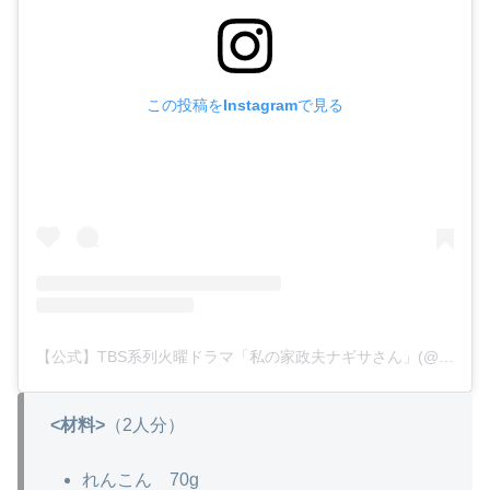
この投稿をInstagramで見る
【公式】TBS系列火曜ドラマ「私の家政夫ナギサさん」(@watanagi_tbs)がシェアした投稿
<材料>
（2人分）
れんこん 70g