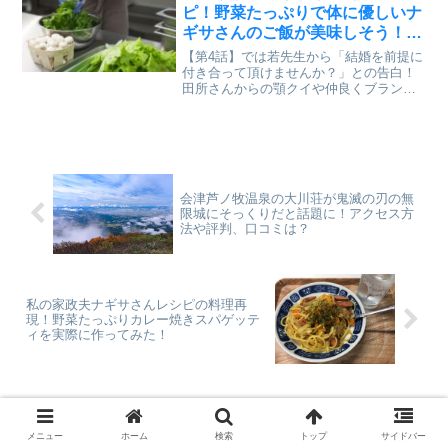
等についてなどについてまとめました。
ピ！野菜たっぷりで体に優しいナ
ギサさんのご飯が美味しそう！
【第４話】ヘルシーなピリ辛お夜
【第4話】では若先生から「結婚を前提に
食とおつまみ編！
付き合って頂けませんか？」との告白！
田所さんからの顎クイや仲良くブランコ
などのキュンキュンシーンがあったり、
ナギサさんも仕事を終えて帰る時にメイ
の部屋の方を見上げてる姿がせつない！
ナギサさんは恋愛感情か...
会津芦ノ牧温泉の大川荘が鬼滅の刃の無
限城にそっくりだと話題に！アクセス方
法や評判、口コミは？
私の家政夫ナギサさんレシピの料理再
現！野菜たっぷりカレー焼きスパゲッテ
ィを実際に作ってみた！
ホーム
エンタメ
メニュー
ホーム
検索
トップ
サイドバー