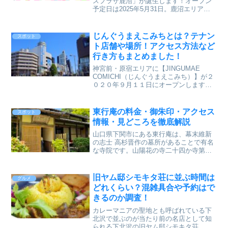
スプラザ鹿沼」が誕生します！オープン
予定日は2025年5月31日。鹿沼エリアに
住んでいる方や、近隣でお買い物スポッ
トを探している方にとっては、かなり気
になるニュースですよね。今回は、そん
じんぐうまえこみちとは？テナン
スポット
なアクロスプラザ鹿...
ト店舗や場所！アクセス方法など
行き方もまとめました！
神宮前・原宿エリアに【JINGUMAE
COMICHI（じんぐうまえこみち）】が２
０２０年９月１１日にオープンします。
神宮前エリアの「神宮前こみち」だから
名前も覚えやすいですね。このじんぐう
まえこみち、どのような商業施設なのか
東行庵の料金・御朱印・アクセス
スポット
気になりますね...
情報・見どころを徹底解説
山口県下関市にある東行庵は、幕末維新
の志士 高杉晋作の墓所があることで有名
な寺院です。山陽花の寺二十四か寺第八
番札所としても知られ、春は梅、初夏は
菖蒲、秋は紅葉など、四季折々の花々が
美しい境内は「花の寺」と呼ばれていま
旧ヤム邸シモキタ荘に並ぶ時間は
グルメ
す。
どれくらい？混雑具合や予約はで
きるのか調査！
カレーマニアの聖地とも呼ばれている下
北沢で並ぶのが当たり前の名店として知
られる下北沢の旧ヤム邸シモキタ荘。こ