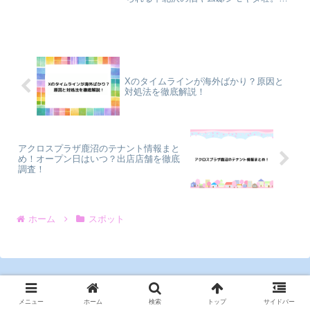
のお店、2017年に大阪から進出してきた
テレビでも何度も取り上げられているよ
うな人気店で、現在は大阪に3店舗、東京
には下北沢と六本木...
Xのタイムラインが海外ばかり？原因と
対処法を徹底解説！
アクロスプラザ鹿沼のテナント情報まと
め！オープン日はいつ？出店店舗を徹底
調査！
ホーム
スポット
メニュー
ホーム
検索
トップ
サイドバー