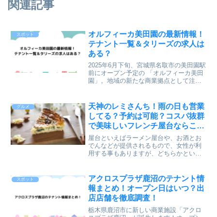
関連記事
オルフィーカ美田園の最新情報！
スポット
テナント一覧＆タリーズの求人は
ある？
2025年6月下旬、宮城県名取市の美田園駅
前にオープン予定の 「オルフィーカ美田
園」。地域の新たな商業拠点として注目
されているこの施設には、どんなお店が
入るのでしょうか？「タリーズコーヒー
はある？」「どんなテナントが入る
天神のレミさんち！雨の日も営業
グルメ
の？」そんな疑問をお...
してる？予約は可能？コスパ抜群
で美味しいフレンチ屋台ならこ
こ！
屋台といえばラーメン屋台や、お酒とお
でんなどが提供されるもので、女性が利
用する事もありますが、どちらかという
とサラリーマンやおじさんなどが多く利
用するイメージじゃないでしょうか？福
岡や博多でも屋台と聞いて思い浮かぶの
アクロスプラザ鹿沼のテナント情
スポット
もラーメン屋台ですよね。...
報まとめ！オープン日はいつ？出
店店舗を徹底調査！
栃木県鹿沼市に新しい商業施設「アクロ