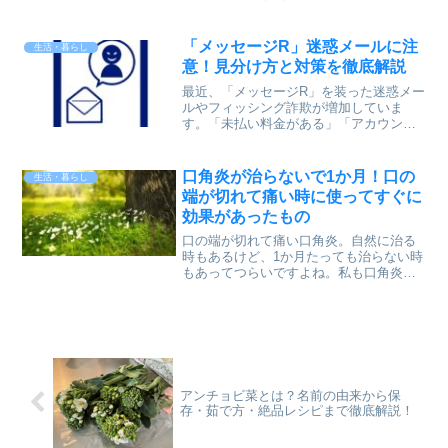
ます！卵と牛乳が使用されたふんわり生
地の中にとろーりケーキシロップとバタ
ー風味ペーストが閉じ込められた、見た
「メッセージR」迷惑メールに注
生活・暮らし
目もホットケー...
意！見分け方と対策を徹底解説
最近、「メッセージR」を装った迷惑メー
ルやフィッシング詐欺が増加していま
す。「未払い料金がある」「アカウント
が停止される」といった内容で不安を煽
り、偽サイトへ誘導する手口が多発中で
す。本物のメッセージRは、NTTドコモの
口角炎が治らないで1か月！口の
生活・暮らし
公式サービスの一環で...
端が切れて痛い時に使ってすぐに
効果があったもの
口の端が切れて痛い口角炎。自然に治る
時もあるけど、1か月たっても治らない時
もあってつらいですよね。私も口角炎が
できた時、いろいろ調べてビタミンを飲
んだりしてたんですが、なかなか治ら
ず・・・。でもあるものを使ったら数日
で治ってしまいました。こ...
アンチョビ菜とは？名前の由来から保
存・茹で方・絶品レシピまで徹底解説！