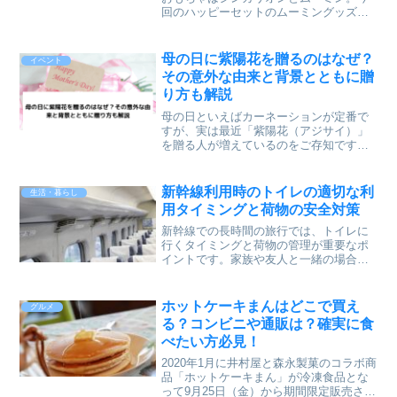
回のハッピーセットのムーミングッズは
おもちゃというよりは実用的だし、大人
女子に大人気！ムーミンやスナフキン、
ニョロニョロなどとっても可愛いくて実
母の日に紫陽花を贈るのはなぜ？
イベント
は私も欲しいな～と狙って...
その意外な由来と背景とともに贈
り方も解説
母の日といえばカーネーションが定番で
すが、実は最近「紫陽花（アジサイ）」
を贈る人が増えているのをご存知です
か？色とりどりに咲く紫陽花は、その華
やかさや花言葉に深い意味が込められて
おり、母の日のギフトとしてぴったりな
新幹線利用時のトイレの適切な利
生活・暮らし
んです。この記事では、なぜ...
用タイミングと荷物の安全対策
新幹線での長時間の旅行では、トイレに
行くタイミングと荷物の管理が重要なポ
イントです。家族や友人と一緒の場合は
あまり心配ありませんが、1人での利用時
は、トイレに行くタイミングや荷物の扱
いに悩むことがあります。荷物は席に置
ホットケーキまんはどこで買え
グルメ
いておくべきか、持って...
る？コンビニや通販は？確実に食
べたい方必見！
2020年1月に井村屋と森永製菓のコラボ商
品「ホットケーキまん」が冷凍食品とな
って9月25日（金）から期間限定販売され