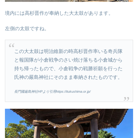
境内には高杉晋作が奉納した大太鼓があります。
左側の太鼓ですね。
この大太鼓は明治維新の時高杉晋作率いる奇兵隊
と報国隊が小倉戦争のさい焼け落ちる小倉城から
持ち帰ったもので、小倉戦争の戦勝祈願を行った
氏神の嚴島神社にそのまま奉納されたものです。
長門國厳島神社HPより引用https://itukushima.or.jp/