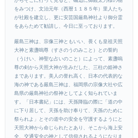
がらそこに行って見ると、磯辺に御鏡太刀様の物
をみつけ、文治元年（西暦１１８５年）里人たち
が社殿を建立し、更に安芸国厳島神社より御分霊
をあらためて勧請し、今日に至っております。
嚴島三神は、宗像三神ともいい、畏くも皇祖天照
大神と素盞嗚尊（すさのうのみこと）との誓約
（うけい、神聖な占いのこと）によって、素盞嗚
尊の剣から天照大神が生みだした、三柱の姫神さ
まであります。美人の誉れ高く、日本の代表的な
海の神である嚴島三神は、福岡県の宗像大社や広
島県の厳島神社の祭神としてよく知られていま
す。「日本書紀」には、天孫降臨の際に「道の中
に下り居して、天孫を助け奉りて、天孫のために
祭られよ」とその道中の安全を守護するようにと
天照大神から命じられたとあり、そこから海上安
全、交通安全の神として信仰されるようになりま