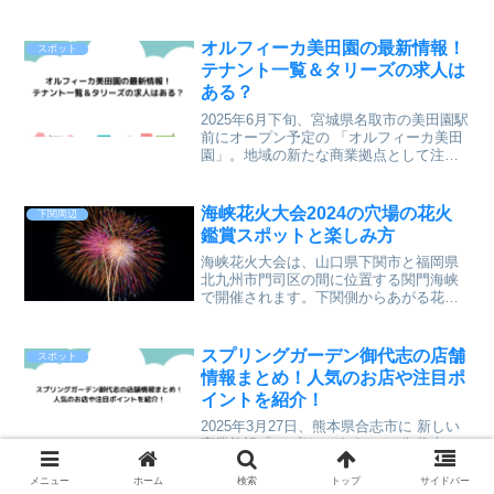
オルフィーカ美田園の最新情報！
スポット
テナント一覧＆タリーズの求人は
ある？
2025年6月下旬、宮城県名取市の美田園駅
前にオープン予定の 「オルフィーカ美田
園」。地域の新たな商業拠点として注目
されているこの施設には、どんなお店が
入るのでしょうか？「タリーズコーヒー
はある？」「どんなテナントが入る
海峡花火大会2024の穴場の花火
下関周辺
の？」そんな疑問をお...
鑑賞スポットと楽しみ方
海峡花火大会は、山口県下関市と福岡県
北九州市門司区の間に位置する関門海峡
で開催されます。下関側からあがる花火
と門司側からあがる花火の両方が楽しめ
るこのあたりでは一番大きい花火大会で
す。
スプリングガーデン御代志の店舗
スポット
情報まとめ！人気のお店や注目ポ
イントを紹介！
2025年3月27日、熊本県合志市に 新しい
商業施設「スプリングガーデン御代志」
がオープン予定！地域密着型のショッピ
ングモールとして、 食品スーパーや飲食
メニュー
ホーム
検索
トップ
サイドバー