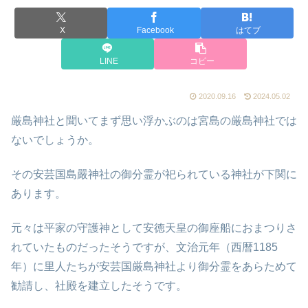
X
Facebook
はてブ
LINE
コピー
2020.09.16
2024.05.02
厳島神社と聞いてまず思い浮かぶのは宮島の厳島神社では
ないでしょうか。
その安芸国島嚴神社の御分霊が祀られている神社が下関に
あります。
元々は平家の守護神として安徳天皇の御座船におまつりさ
れていたものだったそうですが、文治元年（西暦1185
年）に里人たちが安芸国厳島神社より御分霊をあらためて
勧請し、社殿を建立したそうです。