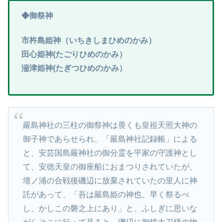
◆御祭神
市杵島姫神（いちきしまひめのかみ）
田心姫神(たごりひめのかみ）
湍津姫神(たぎつひめのかみ）
嚴島神社の三柱の御祭神は畏くも皇祖天照大神の
御子神であらせられ、「嚴島神社記録帳」による
と、安芸国島嚴神社の御分霊を平家の守護神とし
て、安徳天皇の御座船におまつりされていたが、
壇ノ浦の合戦後磯辺に放棄されていたの里人に神
託があって、「吾は嚴島姫の神也、早く祭るべ
し、かしこの磐之上にあり」と、ふしぎに思いな