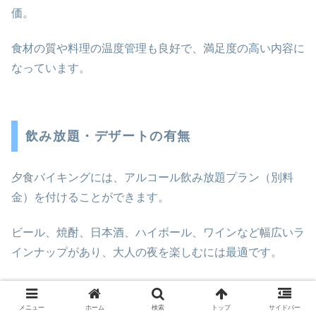
価。
食材の質や料理の温度管理も良好で、満足度の高い内容に
なっています。
飲み放題・デザートの有無
夕食バイキングには、アルコール飲み放題プラン（別料
金）を付けることができます。
ビール、焼酎、日本酒、ハイボール、ワインなど幅広いラ
インナップがあり、大人の夜を楽しむには最適です。
価格もリーズナブルで、グループ旅行やカップルにも人気
のオプションです。
メニュー
ホーム
検索
トップ
サイドバー