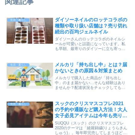
関連記事
ダイソーネイルのロッテコラボの
生活・暮らし
種類や取り扱い店舗は？売り切れ
続出の百均ジェルネイル
ダイソーさんのロッテコラボのネイルシ
ールが可愛いと話題になっています。私
も早朝、最寄りのダイソーに立ち寄って
みたのですが、売り切れ・・・という
か、取り扱い自体がない？ネイルコーナ
ーの辺りをぐるぐるしてみましたが見当
メルカリ「持ち出し中」とは？届
生活・暮らし
たらなかったのでその店舗で...
かないときの原因＆対策まとめ
メルカリで購入した商品が「持ち出し
中」のまま届かない…そんな経験はあり
ませんか？配達状況をチェックしても変
わらず、不安になることもありますよ
ね。この記事では、「持ち出し中」とは
何か、通常どのくらいで届くのか、動か
スックのクリスマスコフレ2021
生活・暮らし
ない場合の対処法まで詳しく解...
の予約や通販など購入方法！大人
女子必見アイテムは今年も売り切
れ必須！
SUQQU（スック）のクリスマスコフレ
2020のテーマは「綾羅錦繍(りょうらきん
しゅう)」。毎年即完売してしまうほど人