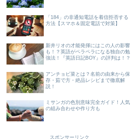
「184」の非通知電話を着信拒否する
方法【スマホ＆固定電話で対策】
新井リオの才能発揮にはこの人の影響
も！？英語がペラペラになる独自の勉
強法！『英語日記BOY』の評判は！？
アンチョビ菜とは？名前の由来から保
存・茹で方・絶品レシピまで徹底解
説！
ミサンガの色別意味完全ガイド！人気
の組み合わせや作り方も
スポンサーリンク