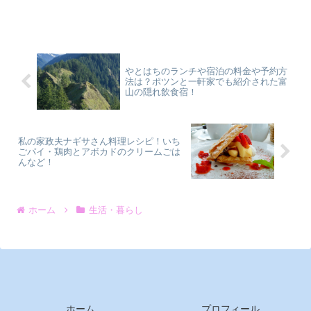
第終了との事。販売元はスイーツマーケ
ットで、美味しいのかな？と思って調べ
てみましたが、検索しても詳細が出てこ
ない・・・。怪しいで...
やとはちのランチや宿泊の料金や予約方
法は？ポツンと一軒家でも紹介された富
山の隠れ飲食宿！
私の家政夫ナギサさん料理レシピ！いち
ごパイ・鶏肉とアボカドのクリームごは
んなど！
ホーム
生活・暮らし
ホーム
プロフィール