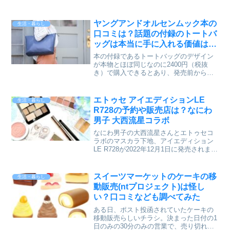
気のスックのクリスマスコフレが2020年
11月2日(月)に発売されます！今年用意さ
れたアイテムはアイシャドウとチークと
ヤングアンドオルセンムック本の
生活・暮らし
リッ...
口コミは？話題の付録のトートバ
ッグは本当に手に入れる価値はあ
る？
本の付録であるトートバッグのデザイン
が本物とほぼ同じなのに2400円（税抜
き）で購入できるとあり、発売前から話
題になっていて、あっという間に売り切
れてしまったヤングオルセンのムック
本。人気過ぎて転売品もかなり目につ
エトゥセ アイエディションLE
生活・暮らし
き、倍の価格を出してでも購...
R728の予約や販売店は？なにわ
男子 大西流星コラボ
なにわ男子の大西流星さんとエトゥセコ
ラボのマスカラ下地、アイエディション
LE R728が2022年12月1日に発売されま
す。瞳全体が綺麗に見える夢中ネイビ
ー。欲しい！という人もかなり多く、
SNSでも話題になっています。そこでエ
スイーツマーケットのケーキの移
生活・暮らし
トゥセ×大西流...
動販売(ntプロジェクト)は怪し
い？口コミなども調べてみた
ある日、ポスト投函されていたケーキの
移動販売らしいチラシ。決まった日付の1
日のみの30分のみの営業で、売り切れ次