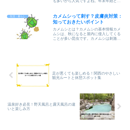
も多いから人気ですよね。年末年始とな
るとセールや福袋などもあるし、営業時
間やお休みが気になったりします。そこ
で、ファッションセンターしまむら熊本
カメムシって刺す？皮膚炎対策：
生活・暮らし
の年末年始2022-20...
知っておきたいポイント
カメムシとは？カメムシの基本情報カメ
ムシは、秋になると屋内に侵入してくる
ことが多い昆虫です。カメムシは刺激を
受けると悪臭のする分泌液を放ちます。
この分泌液が皮膚に触れると、皮膚炎を
引き起こし、痒みや痛みを伴うことがあ
ります。カメムシは、スギ...
足が悪くても楽しめる！関西のやさしい
観光ルートと休憩スポット集
温泉好き必見！野天風呂と露天風呂の違
いと楽しみ方