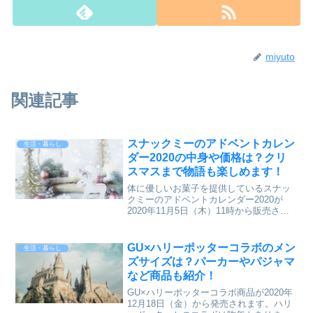
miyuto
関連記事
スナックミーのアドベントカレン
生活・暮らし
ダー2020の中身や価格は？クリ
スマスまで物語も楽しめます！
体に優しいお菓子を提供しているスナッ
クミーのアドベントカレンダー2020が
2020年11月5日（木）11時から販売され
ています。素材にこだわった美味しいお
菓子は罪悪感なく食べられると口コミで
も評判です！今年のアドベントカレンダ
GU×ハリーポッターコラボのメン
生活・暮らし
ーはお菓子だけ...
ズサイズは？パーカーやパジャマ
など商品も紹介！
GU×ハリーポッターコラボ商品が2020年
12月18日（金）から発売されます。ハリ