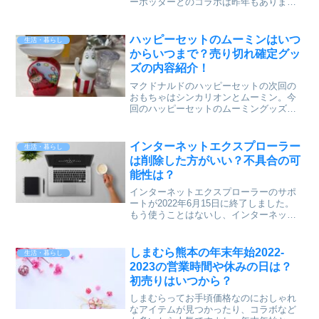
ーポッターとのコラボは昨年もありまし
たが、他の商品はともかくシリウスTシャ
ツは爆売れしてました。今回はパーカー
やパジャマ、アクセサリーまでいいデザ
ハッピーセットのムーミンはいつ
生活・暮らし
インのものが...
からいつまで？売り切れ確定グッ
ズの内容紹介！
マクドナルドのハッピーセットの次回の
おもちゃはシンカリオンとムーミン。今
回のハッピーセットのムーミングッズは
おもちゃというよりは実用的だし、大人
女子に大人気！ムーミンやスナフキン、
ニョロニョロなどとっても可愛いくて実
インターネットエクスプローラー
生活・暮らし
は私も欲しいな～と狙って...
は削除した方がいい？不具合の可
能性は？
インターネットエクスプローラーのサポ
ートが2022年6月15日に終了しました。
もう使うことはないし、インターネット
エクスプローラーのIEアプリは削除した
方がいいのか悩んでしまいますよね。そ
こで、インターネットエクスプローラー
しまむら熊本の年末年始2022-
生活・暮らし
を削除はした方が...
2023の営業時間や休みの日は？
初売りはいつから？
しまむらってお手頃価格なのにおしゃれ
なアイテムが見つかったり、コラボなど