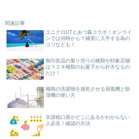
関連記事
ユニクロUTとあつ森コラボ！オンライ
ンでは何時から？確実に入手する為の
コツなども！
無印良品の量り売りの種類や対象店舗
は？２８種類のお菓子から好きなもの
だけ！
梅雨の洗濯物を速乾させる扇風機と除
湿機の使い方
非課税口座がどこにあるかわからない
人必見！確認の方法