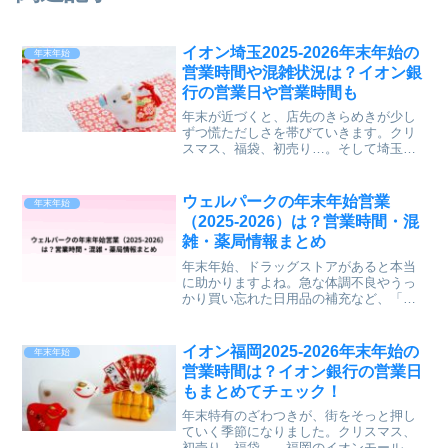
イオン埼玉2025-2026年末年始の
年末年始
営業時間や混雑状況は？イオン銀
行の営業日や営業時間も
年末が近づくと、店先のきらめきが少し
ずつ慌ただしさを帯びていきます。クリ
スマス、福袋、初売り…。そして埼玉と
いえば “レイクタウンを中心とした大型イ
オンエリア”。本記事では、✔ 埼玉県内の
イオンモール・イオンレイクタウン全店
ウェルパークの年末年始営業
年末年始
舗（11店舗）の...
（2025-2026）は？営業時間・混
雑・薬局情報まとめ
年末年始、ドラッグストアがあると本当
に助かりますよね。急な体調不良やうっ
かり買い忘れた日用品の補充など、「近
くにあってよかった」と感じることは少
なくありません。この記事では、関東を
中心に展開している人気ドラッグストア
イオン福岡2025-2026年末年始の
年末年始
「ウェルパーク」の、20...
営業時間は？イオン銀行の営業日
もまとめてチェック！
年末特有のざわつきが、街をそっと押し
ていく季節になりました。クリスマス、
初売り、福袋…。福岡のイオンモールは