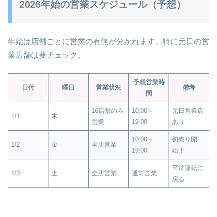
2026年始の営業スケジュール（予想）
年始は店舗ごとに営業の有無が分かれます。特に元日の営
業店舗は要チェック。
予想営業時
日付
曜日
営業状況
備考
間
16店舗のみ
10:00～
元日営業店
1/1
木
営業
19:00
あり
10:00～
初売り開
1/2
金
全店営業
19:00
始！
平常運転に
1/3
土
全店営業
通常営業
戻る