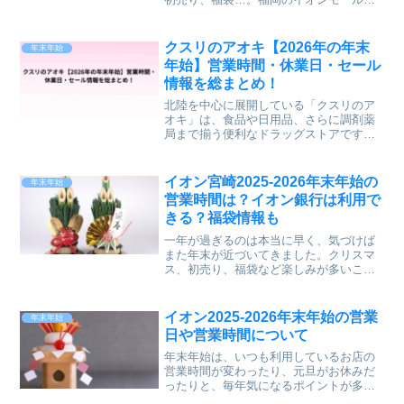
特に規模が大きく、年末年始は家族連れ
で大にぎわいになります。この記事で
は、✔ 福岡のイオン大型施設「全7店舗」
クスリのアオキ【2026年の年末
年末年始
✔ 2025–2026...
年始】営業時間・休業日・セール
情報を総まとめ！
北陸を中心に展開している「クスリのア
オキ」は、食品や日用品、さらに調剤薬
局まで揃う便利なドラッグストアです。
年末年始は営業時間が普段と異なるた
め、買い物の予定を立てる際は事前にチ
ェックしておきたいところ。2026年の年
イオン宮崎2025-2026年末年始の
年末年始
末年始営業がどうなるの...
営業時間は？イオン銀行は利用で
きる？福袋情報も
一年が過ぎるのは本当に早く、気づけば
また年末が近づいてきました。クリスマ
ス、初売り、福袋など楽しみが多いこの
時期、家族でショッピングモールへ出か
ける人も多いですよね。加えて年末年始
は出費が増えるタイミングでもあるた
イオン2025-2026年末年始の営業
年末年始
め、銀行が利用できるかどう...
日や営業時間について
年末年始は、いつも利用しているお店の
営業時間が変わったり、元旦がお休みだ
ったりと、毎年気になるポイントが多い
時期ですよね。最近は元旦から営業する