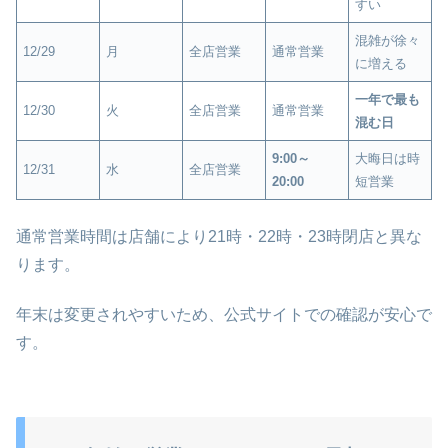
すい
混雑が徐々
12/29
月
全店営業
通常営業
に増える
一年で最も
12/30
火
全店営業
通常営業
混む日
9:00～
大晦日は時
12/31
水
全店営業
20:00
短営業
通常営業時間は店舗により21時・22時・23時閉店と異な
ります。
年末は変更されやすいため、公式サイトでの確認が安心で
す。